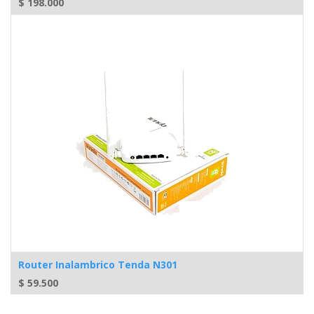
$
198.000
Router Inalambrico Tenda N301
$
59.500