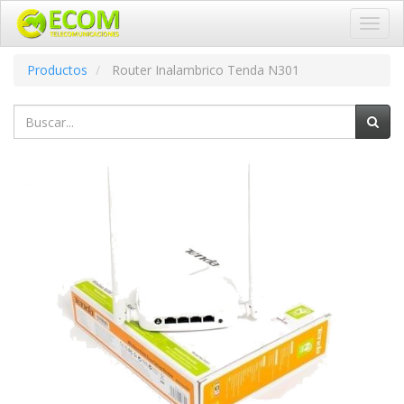
Altern
naveg
Productos
Router Inalambrico Tenda N301